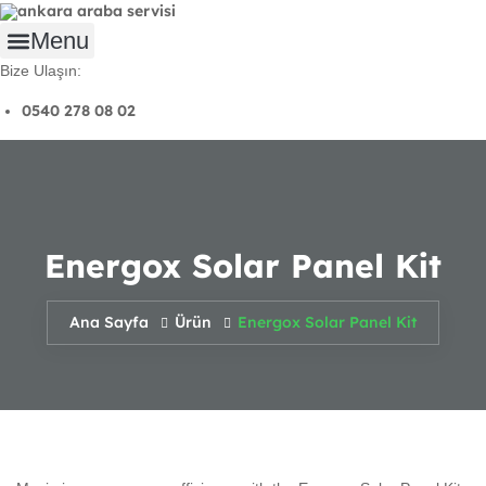
Skip
to
content
Menu
Bize Ulaşın:
0540 278 08 02
Energox Solar Panel Kit
Ana Sayfa
Ürün
Energox Solar Panel Kit